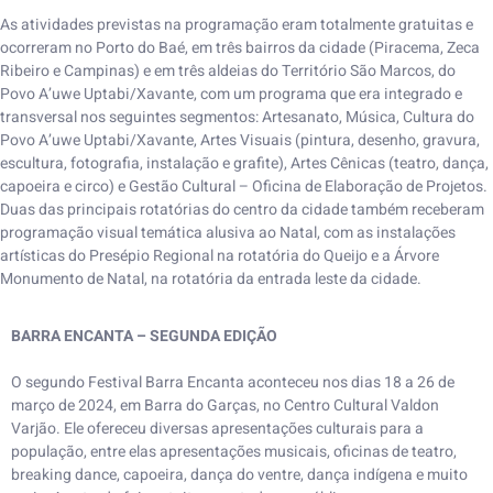
As atividades previstas na programação eram totalmente gratuitas e
ocorreram no Porto do Baé, em três bairros da cidade (Piracema, Zeca
Ribeiro e Campinas) e em três aldeias do Território São Marcos, do
Povo A’uwe Uptabi/Xavante, com um programa que era integrado e
transversal nos seguintes segmentos: Artesanato, Música, Cultura do
Povo A’uwe Uptabi/Xavante, Artes Visuais (pintura, desenho, gravura,
escultura, fotografia, instalação e grafite), Artes Cênicas (teatro, dança,
capoeira e circo) e Gestão Cultural – Oficina de Elaboração de Projetos.
Duas das principais rotatórias do centro da cidade também receberam
programação visual temática alusiva ao Natal, com as instalações
artísticas do Presépio Regional na rotatória do Queijo e a Árvore
Monumento de Natal, na rotatória da entrada leste da cidade.
BARRA ENCANTA – SEGUNDA EDIÇÃO
O segundo Festival Barra Encanta aconteceu nos dias 18 a 26 de
março de 2024, em Barra do Garças, no Centro Cultural Valdon
Varjão. Ele ofereceu diversas apresentações culturais para a
população, entre elas apresentações musicais, oficinas de teatro,
breaking dance, capoeira, dança do ventre, dança indígena e muito