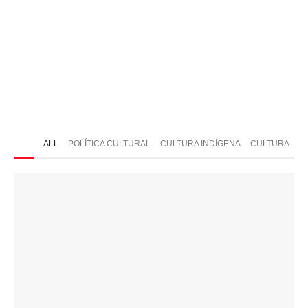
ONTATO
ALL
POLÍTICA CULTURAL
CULTURA INDÍGENA
CULTURA