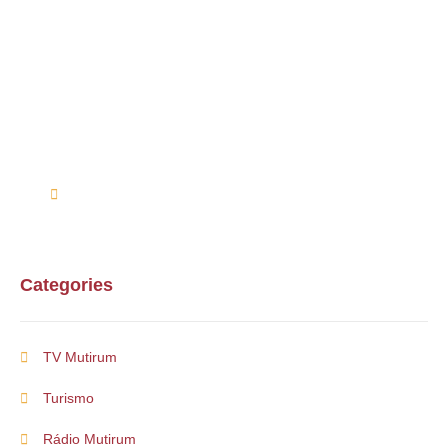
Alguma duvida?
Entre em contato conosco via telefone ou e-mail
(61) 99254-9571
suporte@multirum.com
Categories
TV Mutirum
Turismo
Rádio Mutirum