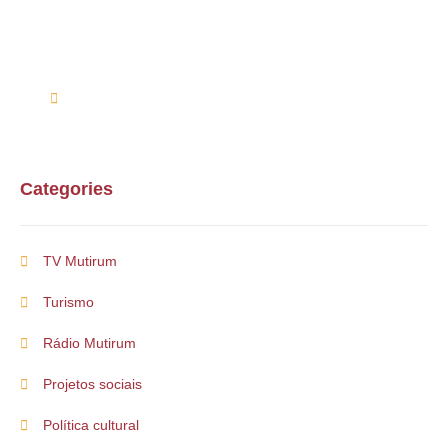
Entre em contato conosco via telefone ou e-mail
(61) 99254-9571
suporte@multirum.com
Categories
TV Mutirum
Turismo
Rádio Mutirum
Projetos sociais
Política cultural