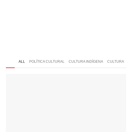
ONTATO
ALL
POLÍTICA CULTURAL
CULTURA INDÍGENA
CULTURA