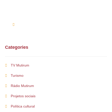
Entre em contato conosco via telefone ou e-mail
(61) 99254-9571
suporte@multirum.com
Categories
TV Mutirum
Turismo
Rádio Mutirum
Projetos sociais
Política cultural