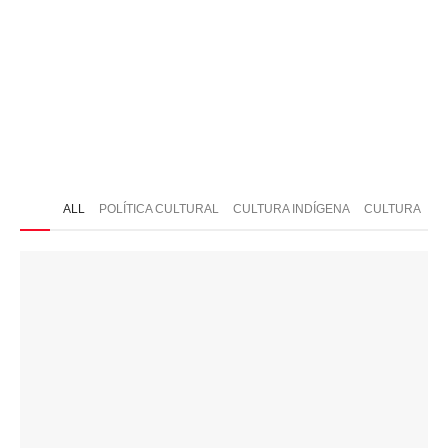
ONTATO
ALL
POLÍTICA CULTURAL
CULTURA INDÍGENA
CULTURA