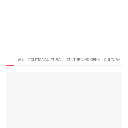
ONTATO
ALL
POLÍTICA CULTURAL
CULTURA INDÍGENA
CULTURA