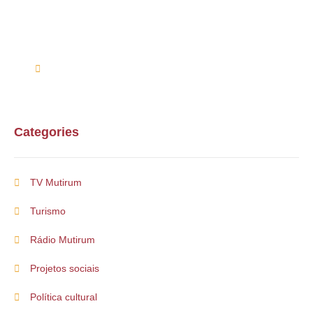
Entre em contato conosco via telefone ou e-mail
(61) 99254-9571
suporte@multirum.com
Categories
TV Mutirum
Turismo
Rádio Mutirum
Projetos sociais
Política cultural