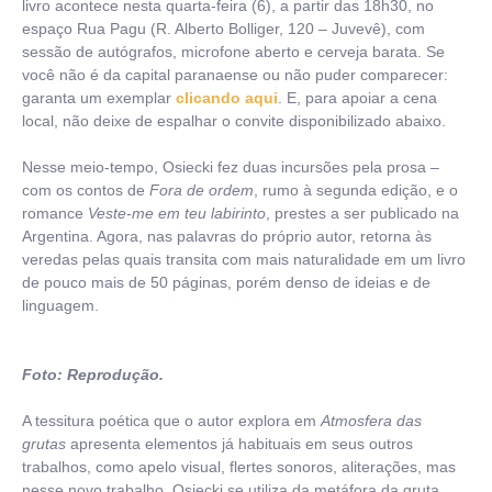
livro acontece nesta quarta-feira (6), a partir das 18h30, no
espaço Rua Pagu (R. Alberto Bolliger, 120 – Juvevê), com
sessão de autógrafos, microfone aberto e cerveja barata. Se
você não é da capital paranaense ou não puder comparecer:
garanta um exemplar
clicando aqui
. E, para apoiar a cena
local, não deixe de espalhar o convite disponibilizado abaixo.
Nesse meio-tempo, Osiecki fez duas incursões pela prosa –
com os contos de
Fora de ordem
, rumo à segunda edição,
e o
romance
Veste-me em teu labirinto
, prestes a ser publicado na
Argentina. Agora, nas palavras do próprio autor, retorna às
veredas pelas quais transita com mais naturalidade em um livro
de pouco mais de 50 páginas, porém denso de ideias e de
linguagem.
Foto: Reprodução.
A tessitura poética que o autor explora em
Atmosfera das
grutas
apresenta elementos já habituais em seus outros
trabalhos, como apelo visual, flertes sonoros, aliterações, mas
nesse novo trabalho, Osiecki se utiliza da metáfora da gruta