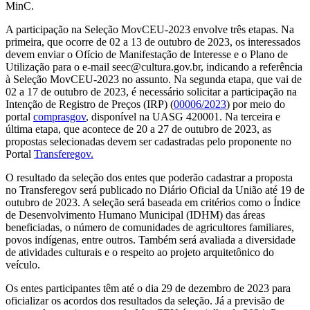
MinC.
A participação na Seleção MovCEU-2023 envolve três etapas. Na
primeira, que ocorre de 02 a 13 de outubro de 2023, os interessados
devem enviar o Ofício de Manifestação de Interesse e o Plano de
Utilização para o e-mail seec@cultura.gov.br, indicando a referência
à Seleção MovCEU-2023 no assunto. Na segunda etapa, que vai de
02 a 17 de outubro de 2023, é necessário solicitar a participação na
Intenção de Registro de Preços (IRP) (
00006/2023
) por meio do
portal
comprasgov
, disponível na UASG 420001. Na terceira e
última etapa, que acontece de 20 a 27 de outubro de 2023, as
propostas selecionadas devem ser cadastradas pelo proponente no
Portal
Transferegov.
O resultado da seleção dos entes que poderão cadastrar a proposta
no Transferegov será publicado no Diário Oficial da União até 19 de
outubro de 2023. A seleção será baseada em critérios como o Índice
de Desenvolvimento Humano Municipal (IDHM) das áreas
beneficiadas, o número de comunidades de agricultores familiares,
povos indígenas, entre outros. Também será avaliada a diversidade
de atividades culturais e o respeito ao projeto arquitetônico do
veículo.
Os entes participantes têm até o dia 29 de dezembro de 2023 para
oficializar os acordos dos resultados da seleção. Já a previsão de