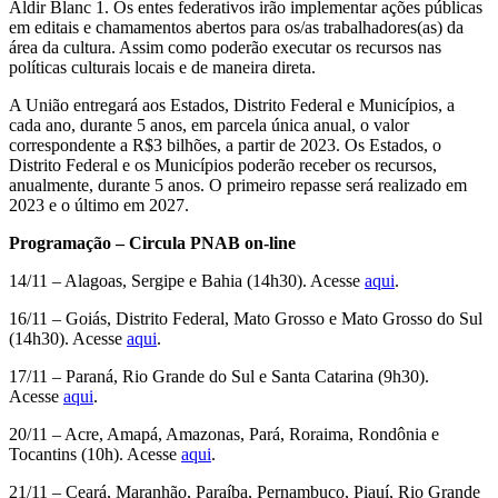
Aldir Blanc 1. Os entes federativos irão implementar ações públicas
em editais e chamamentos abertos para os/as trabalhadores(as) da
área da cultura. Assim como poderão executar os recursos nas
políticas culturais locais e de maneira direta.
A União entregará aos Estados, Distrito Federal e Municípios, a
cada ano, durante 5 anos, em parcela única anual, o valor
correspondente a R$3 bilhões, a partir de 2023. Os Estados, o
Distrito Federal e os Municípios poderão receber os recursos,
anualmente, durante 5 anos. O primeiro repasse será realizado em
2023 e o último em 2027.
Programação – Circula PNAB on-line
14/11 – Alagoas, Sergipe e Bahia (14h30). Acesse
aqui
.
16/11 – Goiás, Distrito Federal, Mato Grosso e Mato Grosso do Sul
(14h30). Acesse
aqui
.
17/11 – Paraná, Rio Grande do Sul e Santa Catarina (9h30).
Acesse
aqui
.
20/11 – Acre, Amapá, Amazonas, Pará, Roraima, Rondônia e
Tocantins (10h). Acesse
aqui
.
21/11 – Ceará, Maranhão, Paraíba, Pernambuco, Piauí, Rio Grande