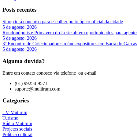
Posts recentes
Sinop terá concurso para escolher prato típico oficial da cidade
5 de agosto, 2026
Rondonópolis e Primavera do Leste abrem oportunidades para agente
5 de agosto, 2026
3º Encontro de Colecionadores reúne expositores em Barra do Garças
5 de agosto, 2026
Alguma duvida?
Entre em contato conosco via telefone ou e-mail
(61) 99254-9571
suporte@multirum.com
Categories
TV Mutirum
Turismo
Rádio Mutirum
Projetos sociais
Política cultural