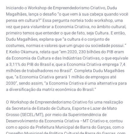
Iniciando o Workshop de Empreendedorismo Criativo, Dudu
Magalhães, lança o desafio “o que vem à sua cabeça quando você
pensa em cultura?” Essa pergunta norteia todo workshop, uma
vez que para vislumbrar a Economia Criativa, no âmbito cultural,
primeiro temos que entender o que de fato, seja Cultura. E então,
Dudu Magalhães, explana que “a cultura é o conjunto de
costumes, normas e valores que um grupo ou sociedade possui.”
E Keiko Okamura, relata que “em 2020, 230 bilhões do PIB eram
da Economia da Cultura e das Indústrias Criativas, o que equivale
a 3,11% do PIB do Brasil e, que a Economia Criativa emprega 7,4
milhões de trabalhadores no Brasil”. Completa Dudu Magalhães
que, “a Economia Criativa gerará 1 milhão de empregos até
2030”, sendo assim, “a Economia Criativa é uma alternativa para
a diversificação da matriz econômica do Brasil.”
O Workshop de Empreendedorismo Criativo foi uma realização
da Secretaria de Estado de Cultura, Esporte e Lazer de Mato
Grosso (SECEL/MT), por meio da Superintendência de
Desenvolvimento da Economia Criativa –MT Criativo e, contou
com o apoio da Prefeitura Municipal de Barra do Garças, com o
Conselho Municipal de Política Cultural de Barra do Garças, com