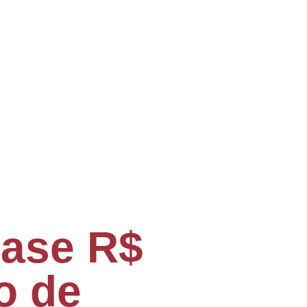
uase R$
o de