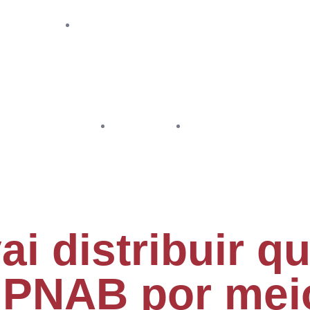
PNAB MT
CONTATO
TRANSPARÊNCIA
PNAB MT
CONTATO
i distribuir q
 PNAB por mei