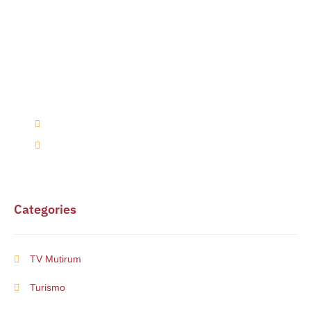
Alguma duvida?
Entre em contato conosco via telefone ou e-mail
(66) 9 9698-7813
mutirumcultura@gmail.com
Categories
TV Mutirum
Turismo