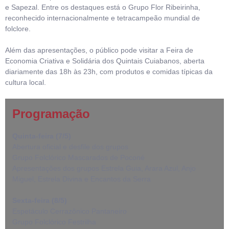
e Sapezal. Entre os destaques está o Grupo Flor Ribeirinha,
reconhecido internacionalmente e tetracampeão mundial de
folclore.
Além das apresentações, o público pode visitar a Feira de
Economia Criativa e Solidária dos Quintais Cuiabanos, aberta
diariamente das 18h às 23h, com produtos e comidas típicas da
cultura local.
Programação
Quinta-feira (7/5)
Abertura oficial e desfile dos grupos
Grupo Folclórico Mascarados de Poconé
Apresentações dos grupos Estrela Guia, Arara Azul, Anjo
Miguel, Estrela Divina e Encantos da Serra
Sexta-feira (8/5)
Espetáculo Cerrazônico Pantaneiro
Grupo Folclórico Festrilha