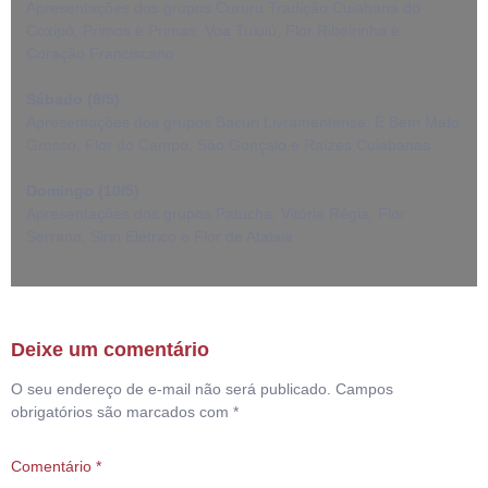
Apresentações dos grupos Cururu Tradição Cuiabana do
Coxipó, Primos e Primas, Voa Tuiuiú, Flor Ribeirinha e
Coração Franciscano
Sábado (9/5)
Apresentações dos grupos Bacuri Livramentense, É Bem Mato
Grosso, Flor do Campo, São Gonçalo e Raízes Cuiabanas
Domingo (10/5)
Apresentações dos grupos Patucha, Vitória Régia, Flor
Serrana, Siriri Elétrico e Flor de Atalaia
Deixe um comentário
O seu endereço de e-mail não será publicado.
Campos
obrigatórios são marcados com
*
Comentário
*