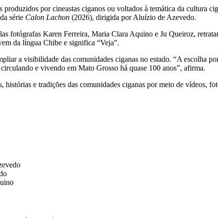
produzidos por cineastas ciganos ou voltados à temática da cultura cig
 da série
Calon Lachon
(2026), dirigida por Aluízio de Azevedo.
elas fotógrafas Karen Ferreira, Maria Clara Aquino e Ju Queiroz, retrat
em da língua Chibe e significa “Veja”.
liar a visibilidade das comunidades ciganas no estado. “A escolha por
 circulando e vivendo em Mato Grosso há quase 100 anos”, afirma.
 histórias e tradições das comunidades ciganas por meio de vídeos, fotog
Azevedo
edo
quino