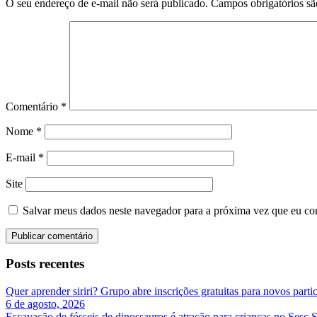
O seu endereço de e-mail não será publicado.
Campos obrigatórios s
Comentário
*
Nome
*
E-mail
*
Site
Salvar meus dados neste navegador para a próxima vez que eu co
Posts recentes
Quer aprender siriri? Grupo abre inscrições gratuitas para novos par
6 de agosto, 2026
Escavação de fósseis de dinossauros é atração para crianças no Sesc 