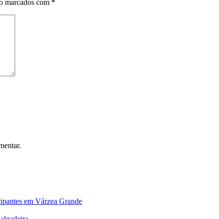
ão marcados com
*
mentar.
ticipantes em Várzea Grande
Salgadeira