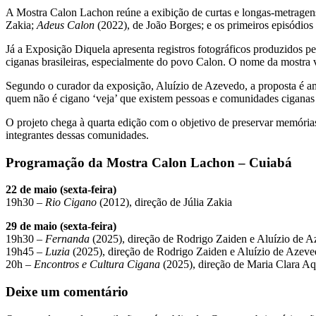
A Mostra Calon Lachon reúne a exibição de curtas e longas-metragens 
Zakia;
Adeus Calon
(2022), de João Borges; e os primeiros episódios
Já a Exposição Diquela apresenta registros fotográficos produzidos p
ciganas brasileiras, especialmente do povo Calon. O nome da mostra v
Segundo o curador da exposição, Aluízio de Azevedo, a proposta é amp
quem não é cigano ‘veja’ que existem pessoas e comunidades ciganas
O projeto chega à quarta edição com o objetivo de preservar memórias,
integrantes dessas comunidades.
Programação da Mostra Calon Lachon – Cuiabá
22 de maio (sexta-feira)
19h30 –
Rio Cigano
(2012), direção de Júlia Zakia
29 de maio (sexta-feira)
19h30 –
Fernanda
(2025), direção de Rodrigo Zaiden e Aluízio de 
19h45 –
Luzia
(2025), direção de Rodrigo Zaiden e Aluízio de Azev
20h –
Encontros e Cultura Cigana
(2025), direção de Maria Clara A
Deixe um comentário