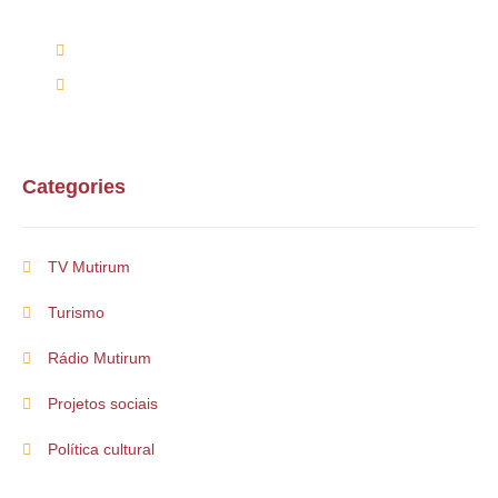
(66) 9 9698-7813
mutirumcultura@gmail.com
Categories
TV Mutirum
Turismo
Rádio Mutirum
Projetos sociais
Política cultural