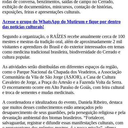
rodas de conversa, benzimentos, saídas de campo no Cerrado,
exibição de documentários, minicursos, contação de histórias,
exposições, feiras e apresentações culturais.
Acesse o grupo do WhatsApp do Mutirum e fique por dentro
das notícias culturais!
Segundo a organização, o RAÍZES recebe anualmente cerca de 100
mestres e mestras da tradição oral, além de aproximadamente 2 mil
visitantes e aprendizes do Brasil e do exterior interessados em temas
como medicina tradicional brasileira, biodiversidade do Cerrado e
cultura popular.
As atividades serão distribuídas em diferentes espaços da região,
como o Parque Nacional da Chapada dos Veadeiros, a Associação
Comunitária da Vila de São Jorge (ASJOR), a Casa de Cultura
Cavaleiro de Jorge, a Praça do Artesão e a Fazenda Volta da Serra.
O encerramento ocorre em Alto Paraíso de Goiás, com feira cultural
e troca de sementes e mudas medicinais.
A coordenadora e idealizadora do evento, Daniela Ribeiro, destaca
que muitos desses conhecimentos estão ameaçados pelo
desaparecimento de seus guardiões, pela perseguição religiosa e pela
devastação ambiental dos biomas brasileiros. “Fortalecer,
salvaguardar, registrar e difundir essas manifestações culturais, com
o protagonismo dos próprios mestres, é a nossa missão”, afirma.