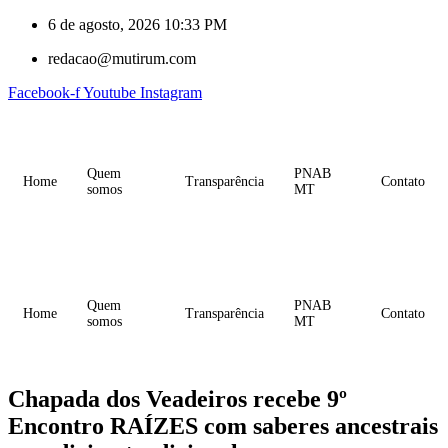
6 de agosto, 2026 10:33 PM
redacao@mutirum.com
Facebook-f
Youtube
Instagram
Quem
PNAB
Home
Transparência
Contato
somos
MT
Quem
PNAB
Home
Transparência
Contato
somos
MT
Chapada dos Veadeiros recebe 9º
Encontro RAÍZES com saberes ancestrais