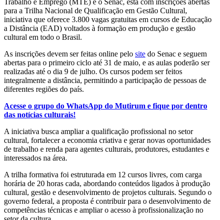
Trabalho e Emprego (MTE) e o Senac, está com inscrições abertas
para a Trilha Nacional de Qualificação em Gestão Cultural,
iniciativa que oferece 3.800 vagas gratuitas em cursos de Educação
a Distância (EAD) voltados à formação em produção e gestão
cultural em todo o Brasil.
As inscrições devem ser feitas online pelo
site
do Senac e seguem
abertas para o primeiro ciclo até 31 de maio, e as aulas poderão ser
realizadas até o dia 9 de julho. Os cursos podem ser feitos
integralmente a distância, permitindo a participação de pessoas de
diferentes regiões do país.
Acesse o grupo do WhatsApp do Mutirum e fique por dentro
das notícias culturais!
A iniciativa busca ampliar a qualificação profissional no setor
cultural, fortalecer a economia criativa e gerar novas oportunidades
de trabalho e renda para agentes culturais, produtores, estudantes e
interessados na área.
A trilha formativa foi estruturada em 12 cursos livres, com carga
horária de 20 horas cada, abordando conteúdos ligados à produção
cultural, gestão e desenvolvimento de projetos culturais. Segundo o
governo federal, a proposta é contribuir para o desenvolvimento de
competências técnicas e ampliar o acesso à profissionalização no
setor da cultura.