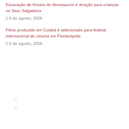
Escavação de fósseis de dinossauros é atração para crianças
no Sesc Salgadeira
6 de agosto, 2026
Filme produzido em Cuiabá é selecionado para festival
internacional de cinema em Florianópolis
6 de agosto, 2026
Alguma duvida?
Entre em contato conosco via telefone ou e-mail
(66) 9 9698-7813
mutirumcultura@gmail.com