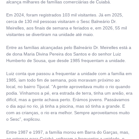
alcança milhares de famílias comerciárias de Cuiabá.
Em 2024, foram registrados 103 mil visitantes. Já em 2025,
cerca de 130 mil pessoas visitaram o Sesc Balneário Dr.
Meirelles, aos finais de semana e feriados e, em 2026, 55 mil
visitantes se divertiram na unidade até maio.
Entre as famílias alcançadas pelo Balneário Dr. Meirelles está a
de dona Maria Divina Pereira dos Santos e do senhor Luiz
Humberto de Sousa, que desde 1985 frequentam a unidade.
Luiz conta que passou a frequentar a unidade com a família em
1985, iam todo fim de semana, pois moravam próximo ao
local, no bairro Tijucal. “A gente aproveitava muito o rio quando
podia. Vínhamos a pé, era estrada de terra, tinha um areão, era
difícil, mas a gente achava perto. Erámos jovens. Passávamos
o dia aqui no rio, já tinha a piscina, mas só tinha a grande. E
com as crianças, o rio era melhor. Sempre aproveitamos muito
o Sesc”, explicou.
Entre 1987 e 1997, a família morou em Barra do Garças, mas,
ao retornar para Cuiabá, voltaram a frequentar a unidade, o