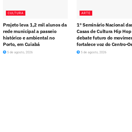
CULTURA
ARTE
Projeto leva 1,2 mil alunos da
1º Seminário Nacional da
rede municipal a passeio
Casas de Cultura Hip Hop
histórico e ambiental no
debate futuro do movime
Porto, em Cuiabá
fortalece voz do Centro-O
5 de agosto, 2026
5 de agosto, 2026