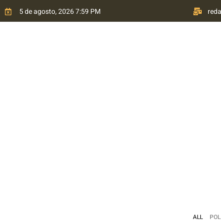
5 de agosto, 2026 7:59 PM
red
HOME
QUEM SOMOS
TRANSPARÊNCIA
P
ALL
POL