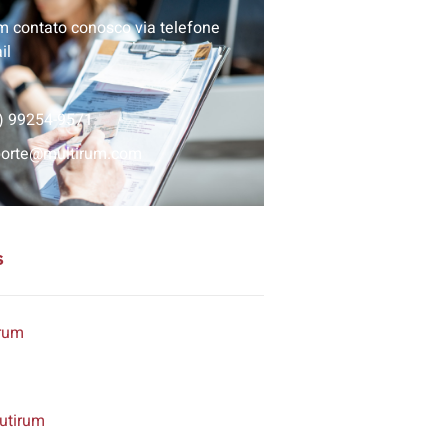
m contato conosco via telefone
il
) 99254-9571
porte@multirum.com
s
rum
utirum