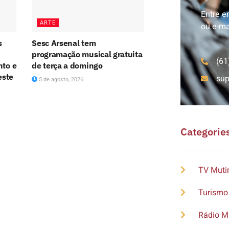
Entre e
ARTE
ou e-ma
s
Sesc Arsenal tem
programação musical gratuita
(61
nto e
de terça a domingo
este
su
5 de agosto, 2026
Categorie
TV Muti
Turismo
Rádio M