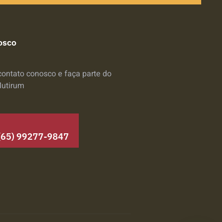
osco
contato conosco e faça parte do
Mutirum
(65) 99277-9847