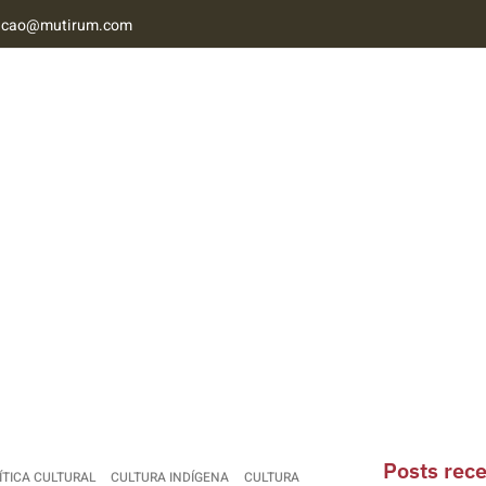
acao@mutirum.com
NAB MT
CONTATO
Posts rec
ÍTICA CULTURAL
CULTURA INDÍGENA
CULTURA