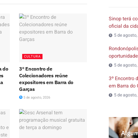
Sinop terá co
oficial da ci
5 de agosto,
Rondonópolis
oportunidade
CULTURA
5 de agosto,
a do
3º Encontro de
es
Colecionadores reúne
3º Encontro 
la
expositores em Barra do
em Barra do 
Garças
5 de agosto,
5 de agosto, 2026
Algum