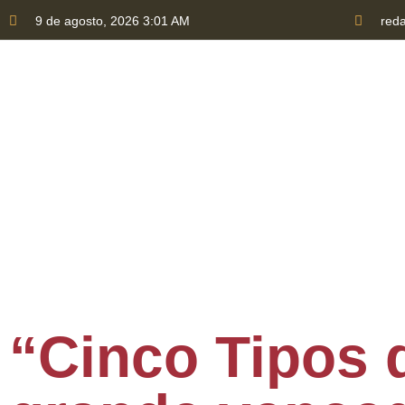
9 de agosto, 2026 3:01 AM
red
HOME
QUEM SOMOS
TRANSPARÊNCIA
P
“Cinco Tipos 