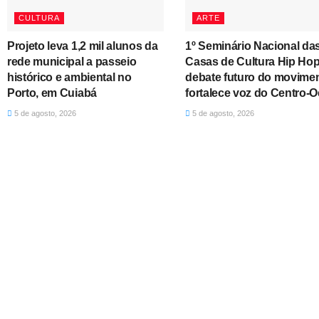
CULTURA
ARTE
Projeto leva 1,2 mil alunos da
1º Seminário Nacional da
rede municipal a passeio
Casas de Cultura Hip Ho
histórico e ambiental no
debate futuro do movimen
Porto, em Cuiabá
fortalece voz do Centro-O
5 de agosto, 2026
5 de agosto, 2026