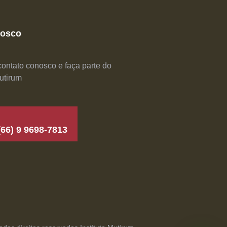
nosco
ontato conosco e faça parte do
Mutirum
(66) 9 9698-7813