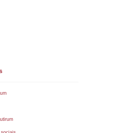
m contato conosco via telefone
il
) 99254-9571
orte@multirum.com
s
rum
utirum
 sociais