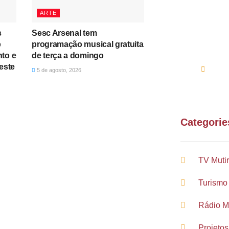
Entre e
ARTE
ou e-ma
s
Sesc Arsenal tem
p
programação musical gratuita
(61
to e
de terça a domingo
este
sup
5 de agosto, 2026
Categorie
TV Muti
Turismo
Rádio M
Projetos