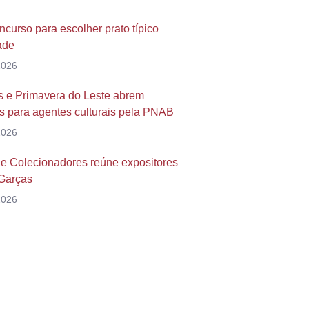
ncurso para escolher prato típico
dade
2026
 e Primavera do Leste abrem
s para agentes culturais pela PNAB
2026
de Colecionadores reúne expositores
Garças
2026
a duvida?