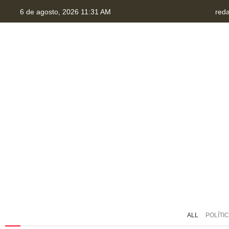
6 de agosto, 2026 11:31 AM
red
HOME
QUEM SOMOS
TRANSPARÊNCIA
P
ALL
POLÍTI