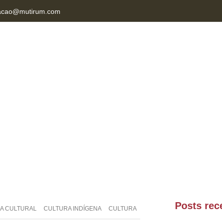
acao@mutirum.com
NAB MT
CONTATO
Posts rec
CA CULTURAL
CULTURA INDÍGENA
CULTURA