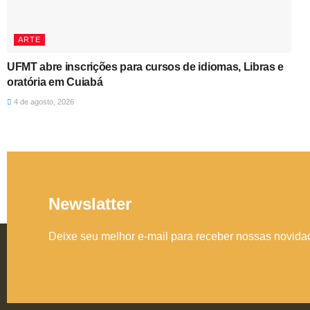
ARTE
UFMT abre inscrições para cursos de idiomas, Libras e
oratória em Cuiabá
4 de agosto, 2026
Newslatter
Deixe seu melhor e-mail para receber nossas novid