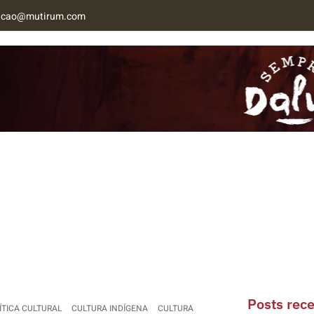
acao@mutirum.com
NAB MT
CONTATO
Posts rec
ÍTICA CULTURAL
CULTURA INDÍGENA
CULTURA