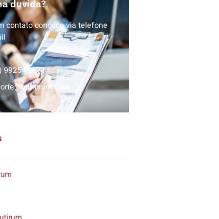
a duvida?
m contato conosco via telefone
il
) 99254-9571
porte@multirum.com
s
rum
utirum