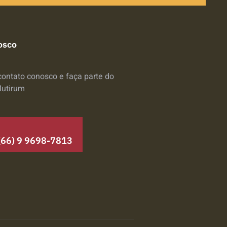
osco
contato conosco e faça parte do
Mutirum
(66) 9 9698-7813