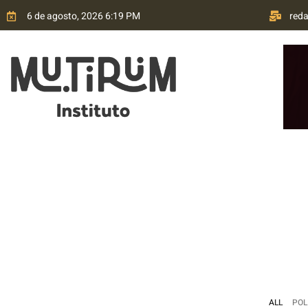
6 de agosto, 2026 6:19 PM
red
HOME
QUEM SOMOS
TRANSPARÊNCIA
P
ALL
POL