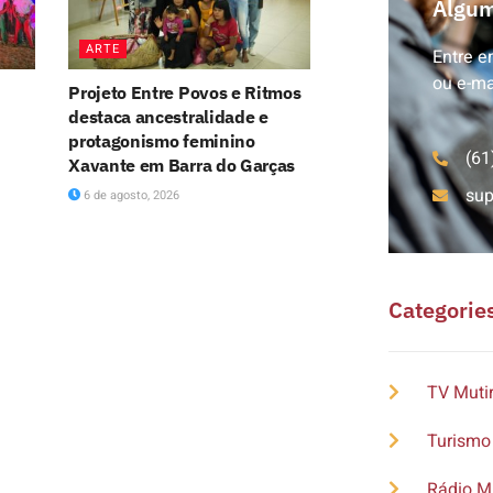
Algum
ARTE
Entre e
ou e-ma
Projeto Entre Povos e Ritmos
destaca ancestralidade e
protagonismo feminino
(61
s
Xavante em Barra do Garças
su
6 de agosto, 2026
Categorie
TV Muti
Turismo
Rádio M