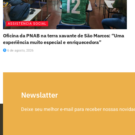
ASSISTÊNCIA SOCIAL
Oficina da PNAB na terra xavante de São Marcos: “Uma
experiência muito especial e enriquecedora”
6 de agosto, 2026
Newslatter
Deixe seu melhor e-mail para receber nossas novid