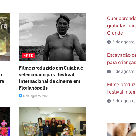
Quer aprender
gratuitas pa
Grande
6 de agosto,
Escavação de
ARTE
para criança
Filme produzido em Cuiabá é
6 de agosto,
a
selecionado para festival
ira
internacional de cinema em
Filme produz
Florianópolis
festival inte
6 de agosto, 2026
6 de agosto,