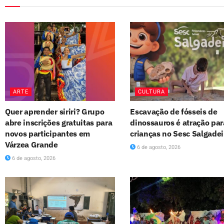
ARTE
CULTURA
Quer aprender siriri? Grupo
Escavação de fósseis de
abre inscrições gratuitas para
dinossauros é atração par
novos participantes em
crianças no Sesc Salgade
Várzea Grande
6 de agosto, 2026
6 de agosto, 2026