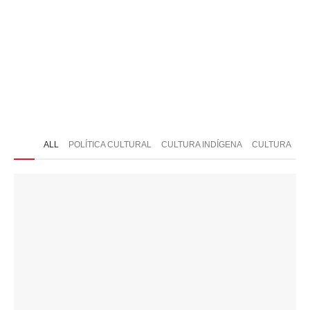
ONTATO
ALL
POLÍTICA CULTURAL
CULTURA INDÍGENA
CULTURA