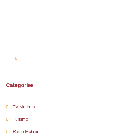
Alguma duvida?
Entre em contato conosco via telefone ou e-mail
(61) 99254-9571
suporte@multirum.com
Categories
TV Mutirum
Turismo
Rádio Mutirum