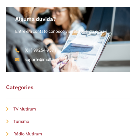
Alguma duvida?
Entre em contato conosco via telefone ou e-mail
(61) 99254-9571
suporte@multirum.com
Categories
TV Mutirum
Turismo
Rádio Mutirum