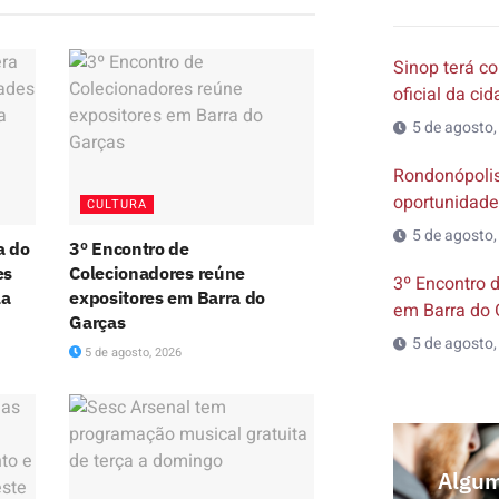
Sinop terá co
oficial da ci
5 de agosto,
Rondonópolis
oportunidade
CULTURA
5 de agosto,
a do
3º Encontro de
es
Colecionadores reúne
3º Encontro 
la
expositores em Barra do
em Barra do 
Garças
5 de agosto,
5 de agosto, 2026
Algum