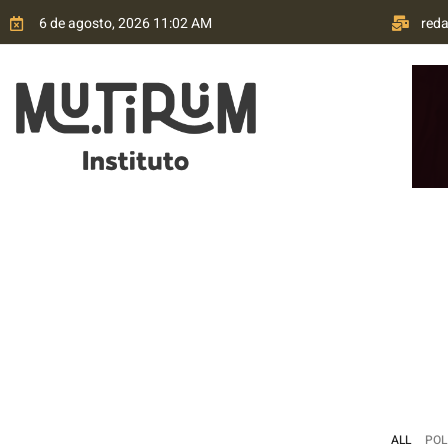
6 de agosto, 2026 11:02 AM
red
HOME
QUEM SOMOS
TRANSPARÊNCIA
P
ALL
POL