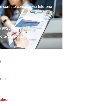
m contato conosco via telefone
il
) 99254-9571
porte@multirum.com
s
rum
utirum