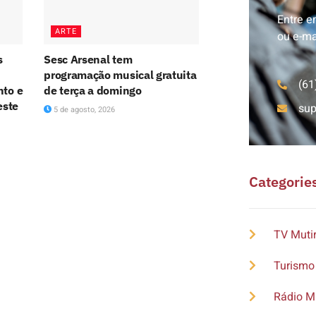
Entre e
ARTE
ou e-ma
s
Sesc Arsenal tem
programação musical gratuita
(61
nto e
de terça a domingo
este
su
5 de agosto, 2026
Categorie
TV Muti
Turismo
Rádio M