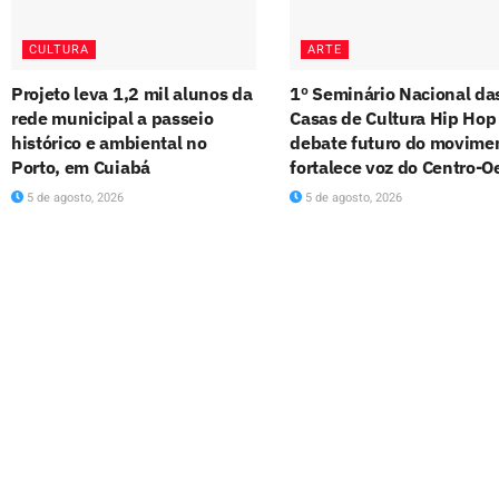
CULTURA
ARTE
Projeto leva 1,2 mil alunos da
1º Seminário Nacional da
rede municipal a passeio
Casas de Cultura Hip Hop
histórico e ambiental no
debate futuro do movime
Porto, em Cuiabá
fortalece voz do Centro-O
5 de agosto, 2026
5 de agosto, 2026