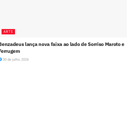
ARTE
Benzadeus lança nova faixa ao lado de Sorriso Maroto e
Ferrugem
30 de julho, 2026