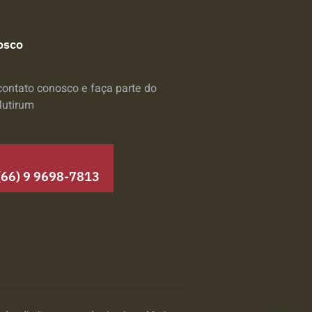
osco
contato conosco e faça parte do
Mutirum
(66) 9 9698-7813