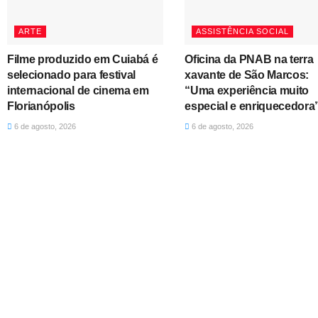
ARTE
ASSISTÊNCIA SOCIAL
Filme produzido em Cuiabá é
Oficina da PNAB na terra
selecionado para festival
xavante de São Marcos:
internacional de cinema em
“Uma experiência muito
Florianópolis
especial e enriquecedora
6 de agosto, 2026
6 de agosto, 2026