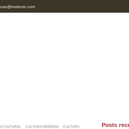
acao@mutirum.com
NAB MT
CONTATO
Posts rec
CA CULTURAL
CULTURA INDÍGENA
CULTURA