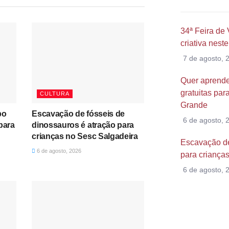
34ª Feira de 
criativa nes
7 de agosto, 
Quer aprender
gratuitas par
CULTURA
Grande
po
Escavação de fósseis de
6 de agosto, 
para
dinossauros é atração para
crianças no Sesc Salgadeira
Escavação de
6 de agosto, 2026
para criança
6 de agosto, 