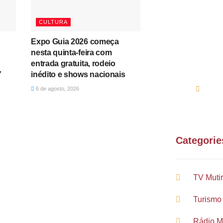
Algum
CULTURA
Entre e
ou e-ma
Expo Guia 2026 começa
nesta quinta-feira com
entrada gratuita, rodeio
(61
”
inédito e shows nacionais
sup
6 de agosto, 2026
Categorie
TV Muti
Turismo
Rádio M