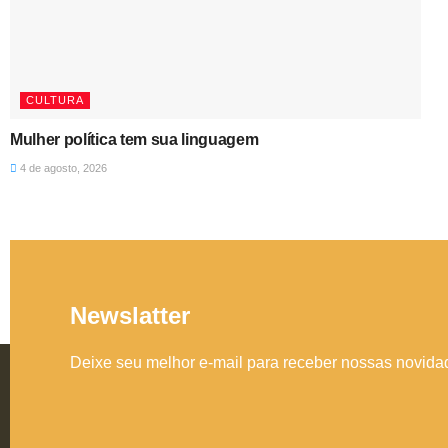
CULTURA
Mulher política tem sua linguagem
4 de agosto, 2026
Newslatter
Deixe seu melhor e-mail para receber nossas novid