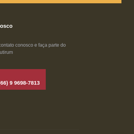
nosco
ontato conosco e faça parte do
Mutirum
(66) 9 9698-7813