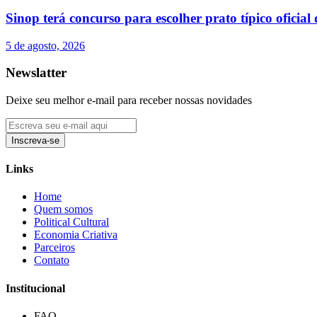
Sinop terá concurso para escolher prato típico oficial
5 de agosto, 2026
Newslatter
Deixe seu melhor e-mail para receber nossas novidades
Inscreva-se
Links
Home
Quem somos
Political Cultural
Economia Criativa
Parceiros
Contato
Institucional
FAQ