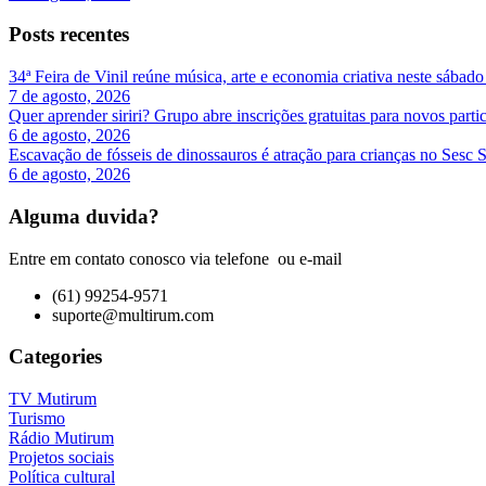
Posts recentes
34ª Feira de Vinil reúne música, arte e economia criativa neste sábad
7 de agosto, 2026
Quer aprender siriri? Grupo abre inscrições gratuitas para novos par
6 de agosto, 2026
Escavação de fósseis de dinossauros é atração para crianças no Sesc 
6 de agosto, 2026
Alguma duvida?
Entre em contato conosco via telefone ou e-mail
(61) 99254-9571
suporte@multirum.com
Categories
TV Mutirum
Turismo
Rádio Mutirum
Projetos sociais
Política cultural