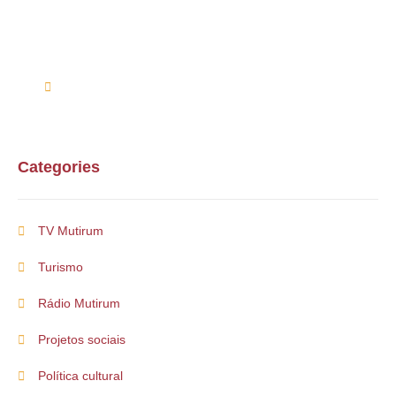
Entre em contato conosco via telefone ou e-mail
(61) 99254-9571
suporte@multirum.com
Categories
TV Mutirum
Turismo
Rádio Mutirum
Projetos sociais
Política cultural