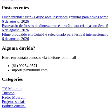
Posts recentes
Quer aprender siriri? Grupo abre inscrições gratuitas para novos par
6 de agosto, 2026
Escavação de fósseis de dinossauros é atração para crianças no Sesc 
6 de agosto, 2026
Filme produzido em Cuiabá é selecionado para festival internacional 
6 de agosto, 2026
Alguma duvida?
Entre em contato conosco via telefone ou e-mail
(61) 99254-9571
suporte@multirum.com
Categories
TV Mutirum
Turismo
Rádio Mutirum
Projetos sociais
Política cultural