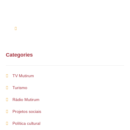
Entre em contato conosco via telefone ou e-mail
(61) 99254-9571
suporte@multirum.com
Categories
TV Mutirum
Turismo
Rádio Mutirum
Projetos sociais
Política cultural