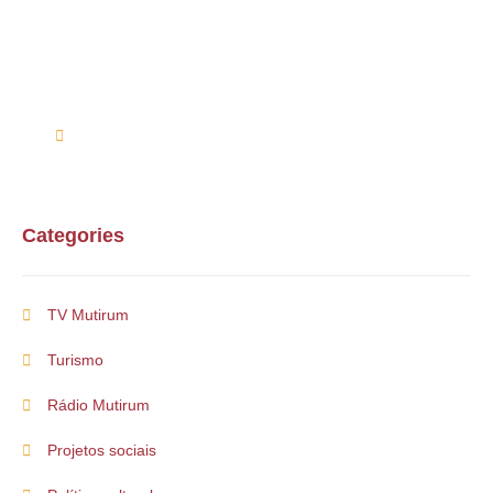
Entre em contato conosco via telefone ou e-mail
(61) 99254-9571
suporte@multirum.com
Categories
TV Mutirum
Turismo
Rádio Mutirum
Projetos sociais