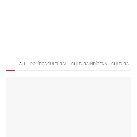
ONTATO
ALL
POLÍTICA CULTURAL
CULTURA INDÍGENA
CULTURA