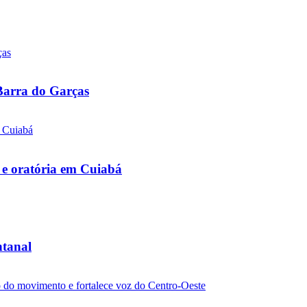
 Barra do Garças
 e oratória em Cuiabá
ntanal