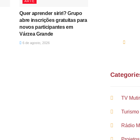
ARTE
Entre e
ou e-ma
Quer aprender siriri? Grupo
abre inscrições gratuitas para
novos participantes em
(61
Várzea Grande
sup
6 de agosto, 2026
Categorie
TV Muti
Turismo
Rádio M
Projetos