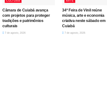
CULTURA
ARTE
Câmara de Cuiabá avança
34ª Feira de Vinil reúne
com projetos para proteger
música, arte e economia
tradições e patrimônios
criativa neste sábado em
culturais
Cuiabá
7 de agosto, 2026
7 de agosto, 2026