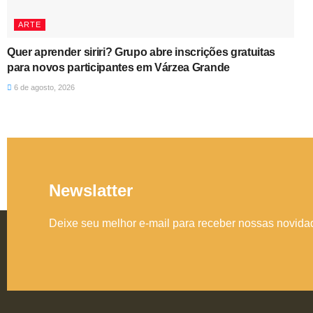
ARTE
Quer aprender siriri? Grupo abre inscrições gratuitas
para novos participantes em Várzea Grande
6 de agosto, 2026
Newslatter
Deixe seu melhor e-mail para receber nossas novid