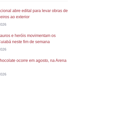
cional abre edital para levar obras de
eiros ao exterior
2026
ssauros e heróis movimentam os
uiabá neste fim de semana
2026
Chocolate ocorre em agosto, na Arena
2026
a duvida?