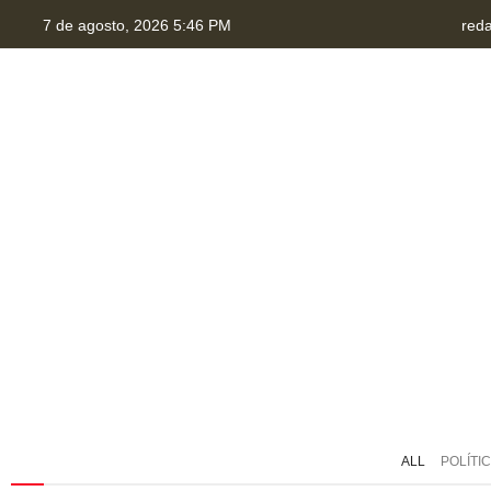
7 de agosto, 2026 5:46 PM
red
HOME
QUEM SOMOS
TRANSPARÊNCIA
P
ALL
POLÍTI