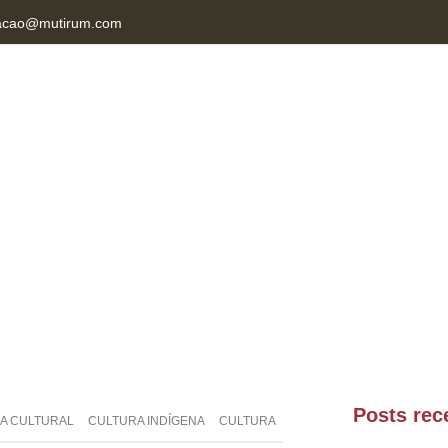
acao@mutirum.com
NAB MT
CONTATO
Posts rec
CA CULTURAL
CULTURA INDÍGENA
CULTURA