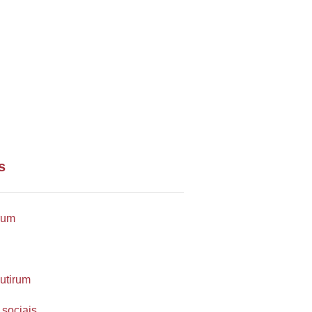
m contato conosco via telefone
il
) 99254-9571
orte@multirum.com
s
rum
utirum
 sociais