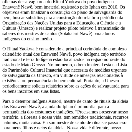
oficinas de salvaguarda do Ritual Yaokwa do povo indígena
Enawenê Nawê, bem imaterial registrado pelo Iphan em 2010. Os
objetivos eram finalizar a construção do plano de salvaguarda do
bem, buscar subsídios para a construção do relatório periódico da
Organização das Nações Unidas para a Educação, a Ciência e a
Cultura (Unesco) e realizar projeto piloto relativo à transmissão de
saberes dos mestres de cantos (Sotakatari Nawê) para alunos
indígenas do ensino médio.
O Ritual Yaokwa é considerado a principal cerimônia do complexo
calendário ritual dos Enawenê Nawê, povo indígena cujo território
tradicional e terra Indígena estão localizados na região noroeste do
estado de Mato Grosso. No momento, o bem imaterial está na Lista
do Patrimônio Cultural Imaterial que necessita de medidas urgentes
de salvaguarda da Unesco, em virtude de ameaças relacionadas à
existência ou permanência do bem cultural. Portanto, a Unesco
periodicamente solicita relatórios sobre as ações de salvaguarda para
os bens inscritos em suas listas.
Para o detentor indígena Anaori, mestre de canto de rituais da aldeia
dos Enawenê Nawê, a ajuda do Iphan é primordial para a
permanência dos costumes e tradições. “Precisamos preservar nosso
território, a floresta é nossa vida, tem remédios tradicionais, recursos
naturais, muita coisa. Eu sou mestre de canto de rituais e passo isso
para meus filhos e netos da aldeia. Nossa vida é diferente, nosso