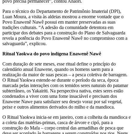
povo precisa permanecer”, contou Anaori.
Para o técnico do Departamento de Patrimônio Imaterial (DPI),
Luan Moura, a visita às aldeias mostrou a enorme vontade que o
Povo Enawenê Nawê possui em manter preservadas as suas
tradições culturais. “A adesão da comunidade detentora em
participar dos debates para a construção do Plano de Salvaguarda
revela a potência do Povo Enawenê Nawê no compromisso com a
salvaguarda”, explicou.
Ritual Yaokwa do povo indígena Enawenê Nawê
Com duração de sete meses, esse ritual define o princípio do
calendário anual Enawene, quando os homens saem para a
realização da maior de suas pescas – a pesca coletiva de barragem.
O Ritual Yaokwa estende-se durante o período da seca, época
marcada pelas interações com os temidos seres naturais do patamar
subterrâneo, os Yakairiti. Na perspectiva nativa, estes seres estão
condenados a viver com uma fome insaciável e precisam dos
Enawene Nawe para satisfazer seu desejo voraz por sal vegetal,
peixe e outros alimentos derivados do milho e da mandioca.
O Ritual Yaokwa inicia-se em janeiro, com a colheita da mandioca e
a coleta das matérias-primas, casca de árvore e cipó, para a
construção do Mafa – corpo central das armadilhas de pesca que
deve ser acoplado às barragens a serem construídas nos rios. Neste