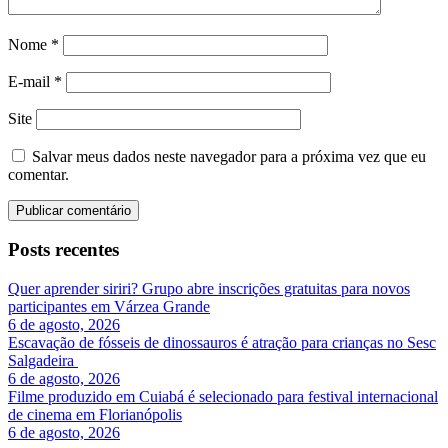
Nome
*
E-mail
*
Site
Salvar meus dados neste navegador para a próxima vez que eu
comentar.
Posts recentes
Quer aprender siriri? Grupo abre inscrições gratuitas para novos
participantes em Várzea Grande
6 de agosto, 2026
Escavação de fósseis de dinossauros é atração para crianças no Sesc
Salgadeira
6 de agosto, 2026
Filme produzido em Cuiabá é selecionado para festival internacional
de cinema em Florianópolis
6 de agosto, 2026