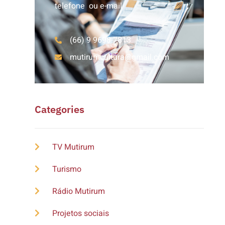
telefone ou e-mail
(66) 9 9698-7813
mutirumcultura@gmail.com
Categories
TV Mutirum
Turismo
Rádio Mutirum
Projetos sociais