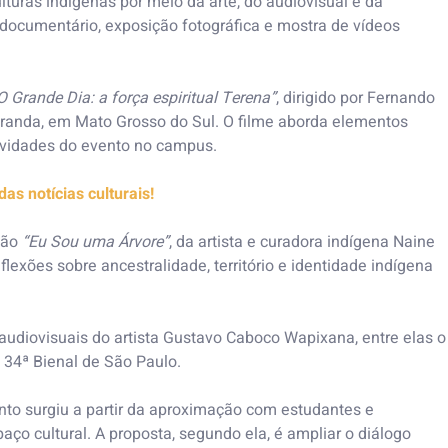
turas indígenas por meio da arte, do audiovisual e da
ocumentário, exposição fotográfica e mostra de vídeos
O Grande Dia: a força espiritual Terena”
, dirigido por Fernando
iranda, em Mato Grosso do Sul. O filme aborda elementos
atividades do evento no campus.
s notícias culturais!
ção
“Eu Sou uma Árvore”
, da artista e curadora indígena Naine
exões sobre ancestralidade, território e identidade indígena
udiovisuais do artista Gustavo Caboco Wapixana, entre elas o
a 34ª Bienal de São Paulo.
nto surgiu a partir da aproximação com estudantes e
aço cultural. A proposta, segundo ela, é ampliar o diálogo