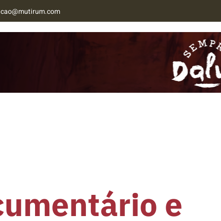
acao@mutirum.com
NAB MT
CONTATO
cumentário e