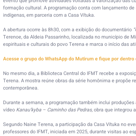
evento que promove atividades voltadas à valorização das cul
formação cultural. A programação conta com lançamento de d
indígenas, em parceria com a Casa Vítuka.
A abertura ocorre às 8h30, com a exibição do documentário
“
Terenoe, da Aldeia Passarinho, localizada no município de M
espirituais e culturais do povo Terena e marca o início das 
Acesse o grupo do WhatsApp do Mutirum e fique por dentro da
No mesmo dia, a Biblioteca Central do IFMT recebe a exposi
Terena. A mostra reúne obras da série homônima e propõe refl
contemporânea.
Durante a semana, a programação também inclui produções a
vídeo
Kanau’kyba – Caminho das Pedras
, obra que integrou 
Segundo Naine Terena, a participação da Casa Vítuka no eve
professores do IFMT, iniciada em 2025, durante visitas ao esp