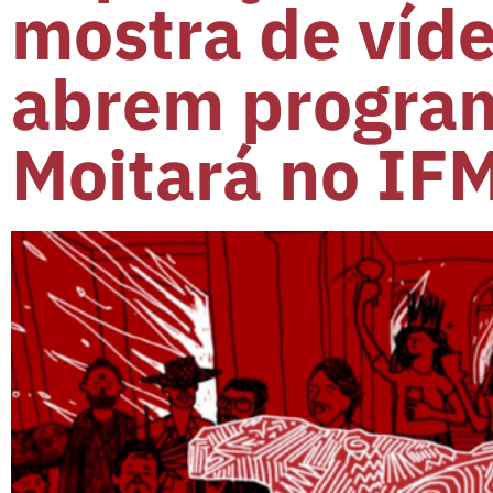
mostra de víd
abrem program
Moitará no IF