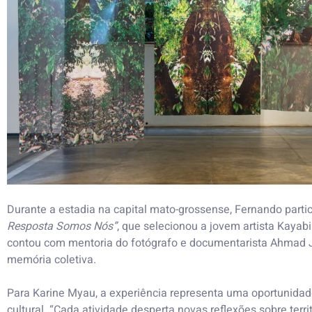
Durante a estadia na capital mato-grossense, Fernando partici
Resposta Somos Nós”
, que selecionou a jovem artista Kayab
contou com mentoria do fotógrafo e documentarista Ahmad Ja
memória coletiva.
Para Karine Myau, a experiência representa uma oportunidade 
cultural. “Cada atividade desperta novas reflexões sobre terr