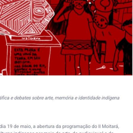
fica e debates sobre arte, memória e identidade indígena
 dia 19 de maio, a abertura da programação do II Moitará,