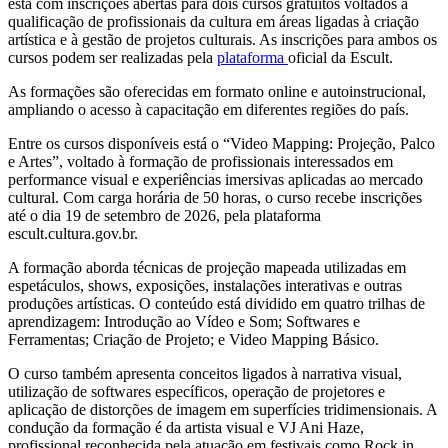
está com inscrições abertas para dois cursos gratuitos voltados à
qualificação de profissionais da cultura em áreas ligadas à criação
artística e à gestão de projetos culturais. As inscrições para ambos os
cursos podem ser realizadas pela
plataforma
oficial da Escult.
As formações são oferecidas em formato online e autoinstrucional,
ampliando o acesso à capacitação em diferentes regiões do país.
Entre os cursos disponíveis está o “Video Mapping: Projeção, Palco
e Artes”, voltado à formação de profissionais interessados em
performance visual e experiências imersivas aplicadas ao mercado
cultural. Com carga horária de 50 horas, o curso recebe inscrições
até o dia 19 de setembro de 2026, pela plataforma
escult.cultura.gov.br.
A formação aborda técnicas de projeção mapeada utilizadas em
espetáculos, shows, exposições, instalações interativas e outras
produções artísticas. O conteúdo está dividido em quatro trilhas de
aprendizagem: Introdução ao Vídeo e Som; Softwares e
Ferramentas; Criação de Projeto; e Video Mapping Básico.
O curso também apresenta conceitos ligados à narrativa visual,
utilização de softwares específicos, operação de projetores e
aplicação de distorções de imagem em superfícies tridimensionais. A
condução da formação é da artista visual e VJ Ani Haze,
profissional reconhecida pela atuação em festivais como Rock in