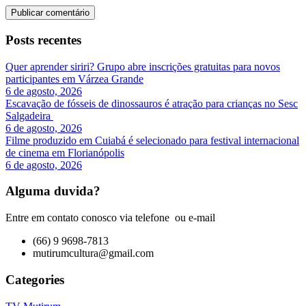
Posts recentes
Quer aprender siriri? Grupo abre inscrições gratuitas para novos
participantes em Várzea Grande
6 de agosto, 2026
Escavação de fósseis de dinossauros é atração para crianças no Sesc
Salgadeira
6 de agosto, 2026
Filme produzido em Cuiabá é selecionado para festival internacional
de cinema em Florianópolis
6 de agosto, 2026
Alguma duvida?
Entre em contato conosco via telefone ou e-mail
(66) 9 9698-7813
mutirumcultura@gmail.com
Categories