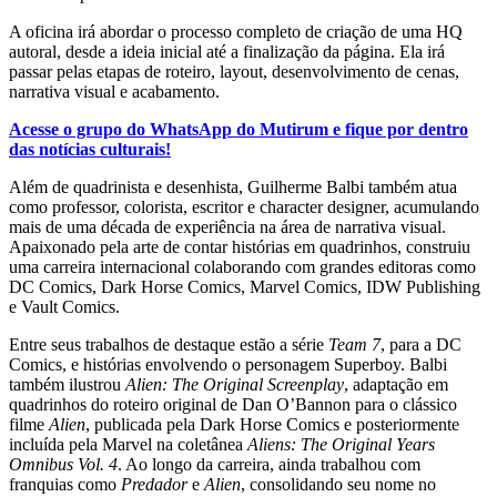
A oficina irá abordar o processo completo de criação de uma HQ
autoral, desde a ideia inicial até a finalização da página. Ela irá
passar pelas etapas de roteiro, layout, desenvolvimento de cenas,
narrativa visual e acabamento.
Acesse o grupo do WhatsApp do Mutirum e fique por dentro
das notícias culturais!
Além de quadrinista e desenhista, Guilherme Balbi também atua
como professor, colorista, escritor e character designer, acumulando
mais de uma década de experiência na área de narrativa visual.
Apaixonado pela arte de contar histórias em quadrinhos, construiu
uma carreira internacional colaborando com grandes editoras como
DC Comics, Dark Horse Comics, Marvel Comics, IDW Publishing
e Vault Comics.
Entre seus trabalhos de destaque estão a série
Team 7
, para a DC
Comics, e histórias envolvendo o personagem Superboy. Balbi
também ilustrou
Alien: The Original Screenplay
, adaptação em
quadrinhos do roteiro original de Dan O’Bannon para o clássico
filme
Alien
, publicada pela Dark Horse Comics e posteriormente
incluída pela Marvel na coletânea
Aliens: The Original Years
Omnibus Vol. 4
. Ao longo da carreira, ainda trabalhou com
franquias como
Predador
e
Alien
, consolidando seu nome no