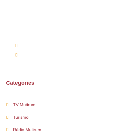
Alguma duvida?
Entre em contato conosco via telefone ou e-mail
(66) 9 9698-7813
mutirumcultura@gmail.com
Categories
TV Mutirum
Turismo
Rádio Mutirum