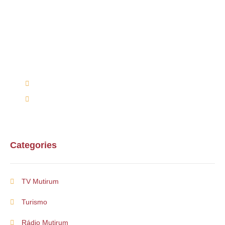
Alguma duvida?
Entre em contato conosco via telefone ou e-mail
(66) 9 9698-7813
mutirumcultura@gmail.com
Categories
TV Mutirum
Turismo
Rádio Mutirum