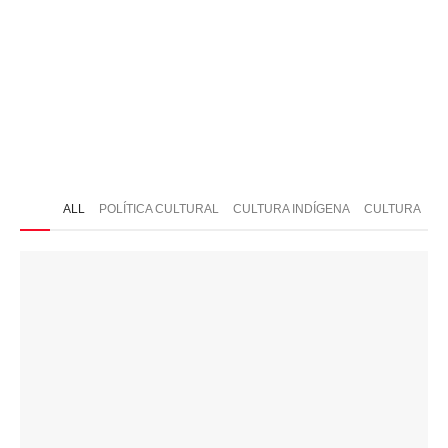
ONTATO
ALL
POLÍTICA CULTURAL
CULTURA INDÍGENA
CULTURA