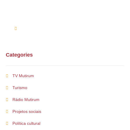
Entre em contato conosco via telefone ou e-mail
(61) 99254-9571
suporte@multirum.com
Categories
TV Mutirum
Turismo
Rádio Mutirum
Projetos sociais
Política cultural