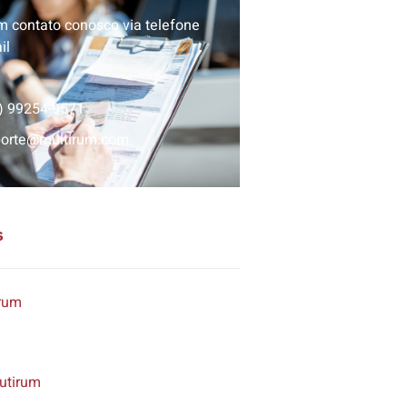
m contato conosco via telefone
il
) 99254-9571
porte@multirum.com
s
rum
utirum