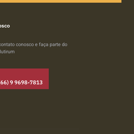
osco
contato conosco e faça parte do
Mutirum
(66) 9 9698-7813