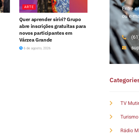
ARTE
Entre e
ou e-ma
Quer aprender siriri? Grupo
abre inscrições gratuitas para
novos participantes em
(61
Várzea Grande
su
6 de agosto, 2026
Categorie
TV Muti
Turismo
Rádio M