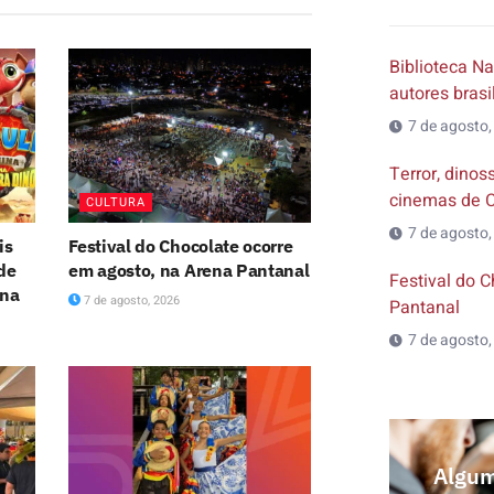
Biblioteca Na
autores brasi
7 de agosto,
Terror, dino
cinemas de C
CULTURA
7 de agosto,
is
Festival do Chocolate ocorre
de
em agosto, na Arena Pantanal
Festival do 
ana
7 de agosto, 2026
Pantanal
7 de agosto,
Algum