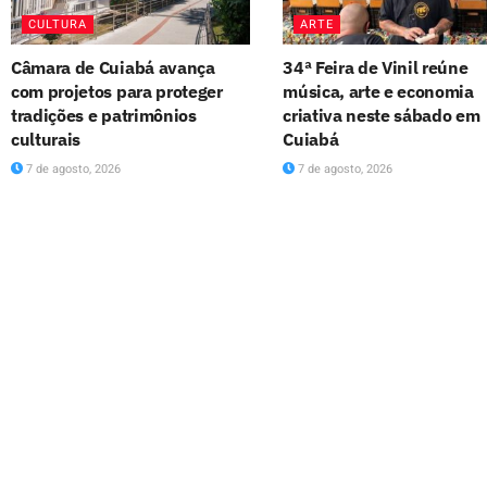
CULTURA
ARTE
Câmara de Cuiabá avança
34ª Feira de Vinil reúne
com projetos para proteger
música, arte e economia
tradições e patrimônios
criativa neste sábado em
culturais
Cuiabá
7 de agosto, 2026
7 de agosto, 2026