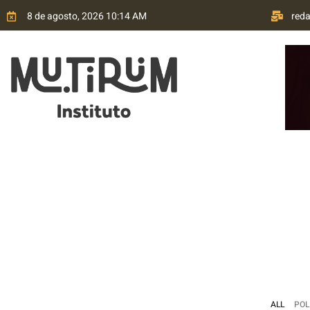
8 de agosto, 2026 10:14 AM
red
HOME
QUEM SOMOS
TRANSPARÊNCIA
P
ALL
POL