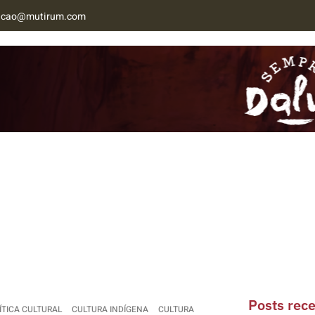
acao@mutirum.com
NAB MT
CONTATO
Posts rec
ÍTICA CULTURAL
CULTURA INDÍGENA
CULTURA