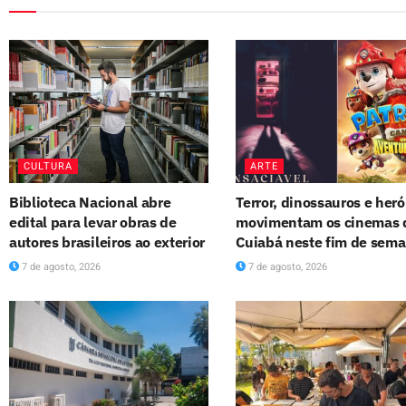
CULTURA
ARTE
Biblioteca Nacional abre
Terror, dinossauros e heró
edital para levar obras de
movimentam os cinemas 
autores brasileiros ao exterior
Cuiabá neste fim de sem
7 de agosto, 2026
7 de agosto, 2026