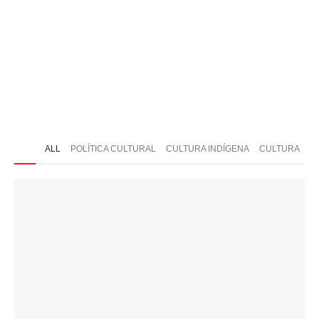
ONTATO
ALL
POLÍTICA CULTURAL
CULTURA INDÍGENA
CULTURA