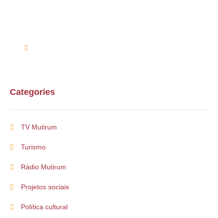
Entre em contato conosco via telefone ou e-mail
(61) 99254-9571
suporte@multirum.com
Categories
TV Mutirum
Turismo
Rádio Mutirum
Projetos sociais
Política cultural