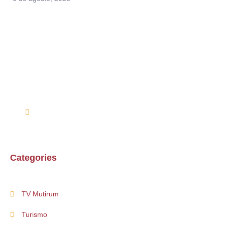
Alguma duvida?
Entre em contato conosco via telefone ou e-mail
(61) 99254-9571
suporte@multirum.com
Categories
TV Mutirum
Turismo