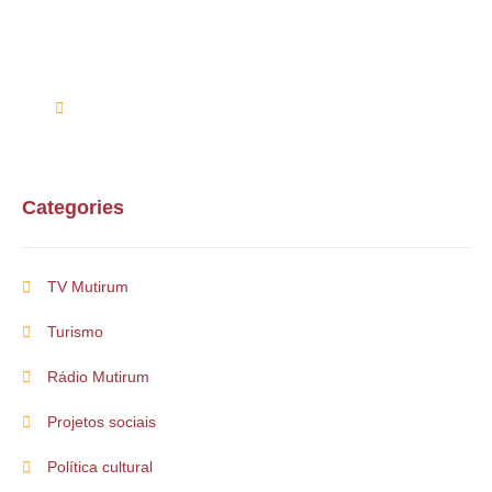
Entre em contato conosco via telefone ou e-mail
(61) 99254-9571
suporte@multirum.com
Categories
TV Mutirum
Turismo
Rádio Mutirum
Projetos sociais
Política cultural