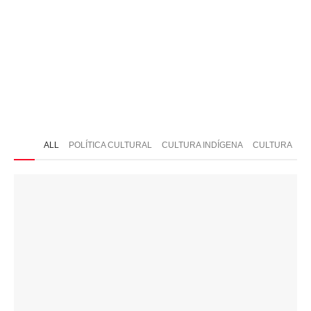
ONTATO
ALL
POLÍTICA CULTURAL
CULTURA INDÍGENA
CULTURA