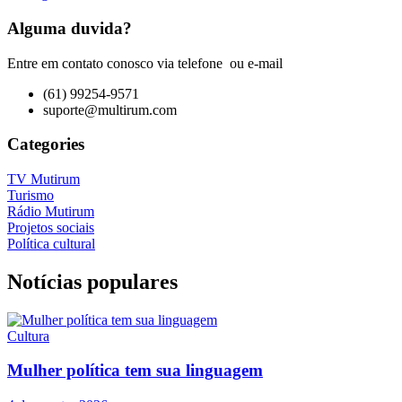
Alguma duvida?
Entre em contato conosco via telefone ou e-mail
(61) 99254-9571
suporte@multirum.com
Categories
TV Mutirum
Turismo
Rádio Mutirum
Projetos sociais
Política cultural
Notícias populares
Cultura
Mulher política tem sua linguagem