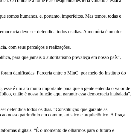
social. O combate à fome e às desigualdades teria voltado à estaca
que somos humanos, e, portanto, imperfeitos. Mas temos, todas e
 democracia deve ser defendida todos os dias. A memória é um dos
cia, com seus percalços e realizações.
ítica, para que jamais o autoritarismo prevaleça em nosso país”,
e foram danificadas. Parceria entre o MinC, por meio do Instituto do
, esse é um ato muito importante para que a gente entenda o valor de
blico, então é nossa função aqui garantir essa democracia inabalada”,
er defendida todos os dias. “Constituição que garante as
to ao nosso patrimônio em comum, artístico e arquitetônico. A Praça
ataformas digitais. “É o momento de olharmos para o futuro e