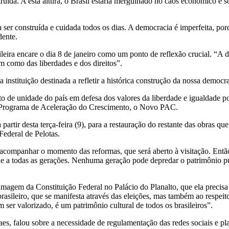
struída. A esta altura, o Brasil estaria mergulhado no caos econômico e 
ser construída e cuidada todos os dias. A democracia é imperfeita, por
dente.
leira encare o dia 8 de janeiro como um ponto de reflexão crucial. “A
m como das liberdades e dos direitos”.
stituição destinada a refletir a histórica construção da nossa democra
 de unidade do país em defesa dos valores da liberdade e igualdade pol
o Programa de Aceleração do Crescimento, o Novo PAC.
artir desta terça-feira (9), para a restauração do restante das obras qu
Federal de Pelotas.
acompanhar o momento das reformas, que será aberto à visitação. Então
ro e a todas as gerações. Nenhuma geração pode depredar o patrimônio pú
agem da Constituição Federal no Palácio do Planalto, que ela precisa s
brasileiro, que se manifesta através das eleições, mas também ao respei
er valorizado, é um patrimônio cultural de todos os brasileiros”.
es, falou sobre a necessidade de regulamentação das redes sociais e pl