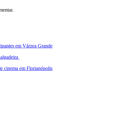
mentar.
ticipantes em Várzea Grande
Salgadeira
de cinema em Florianópolis