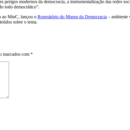
s perigos modernos da democracia, a instrumentalização das redes soci
o todo democrático”.
do ao MinC, lançou o
Repositório do Museu da Democracia
– ambiente v
nteúdos sobre o tema.
ão marcados com
*