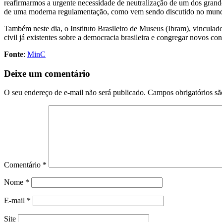
reafirmarmos a urgente necessidade de neutralização de um dos grande
de uma moderna regulamentação, como vem sendo discutido no mund
Também neste dia, o Instituto Brasileiro de Museus (Ibram), vincula
civil já existentes sobre a democracia brasileira e congregar novos co
Fonte
:
MinC
Deixe um comentário
O seu endereço de e-mail não será publicado.
Campos obrigatórios s
Comentário
*
Nome
*
E-mail
*
Site