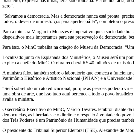
brasileiro, expressa nas urnas, teria sido roubada. E a democracia, de
zero”.
“Salvamos a democracia. Mas a democracia nunca está pronta, precisa 
todos, o dever de unir esforços para aperfeiçoá-la”, completou o presi
Para a ministra Margareth Menezes é imperativo que a sociedade brasi
dispositivos mais importantes para sua preservação da democracia, be
Para isso, o MinC trabalha na criação do Museu da Democracia. “Uma in
Localizado junto da Esplanada dos Ministérios, o Museu será um ponto
explica a chefe do MinC. O obra receberá R$ 40 milhões de reais d
A ministra falou também sobre o laboratório que começa a funcionar a p
Patrimônio Histórico e Artístico Nacional (IPHAN) e a Universidade 
“Será sobretudo um ato educacional, porque as pessoas poderão vir e 
uma obra de arte, que isso tudo aqui pertence a todo o povo brasilei
avalia a ministra.
O secretário-Executivo do MinC, Márcio Tavares, lembrou diante da im
democracias, as liberdades e o direito e o respeito à vontade do povo 
dos Três Poderes é um Patrimônio da Humanidade que precisa também s
O presidente do Tribunal Superior Eleitoral (TSE), Alexandre de Mora