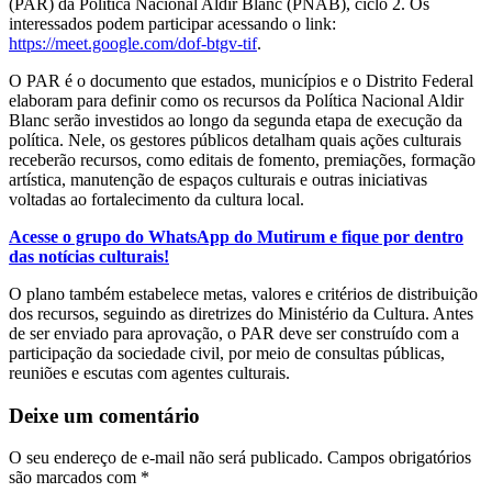
(PAR) da Política Nacional Aldir Blanc (PNAB), ciclo 2. Os
interessados podem participar acessando o link:
https://meet.google.com/dof-btgv-tif
.
O PAR é o documento que estados, municípios e o Distrito Federal
elaboram para definir como os recursos da Política Nacional Aldir
Blanc serão investidos ao longo da segunda etapa de execução da
política. Nele, os gestores públicos detalham quais ações culturais
receberão recursos, como editais de fomento, premiações, formação
artística, manutenção de espaços culturais e outras iniciativas
voltadas ao fortalecimento da cultura local.
Acesse o grupo do WhatsApp do Mutirum e fique por dentro
das notícias culturais!
O plano também estabelece metas, valores e critérios de distribuição
dos recursos, seguindo as diretrizes do Ministério da Cultura. Antes
de ser enviado para aprovação, o PAR deve ser construído com a
participação da sociedade civil, por meio de consultas públicas,
reuniões e escutas com agentes culturais.
Deixe um comentário
O seu endereço de e-mail não será publicado.
Campos obrigatórios
são marcados com
*