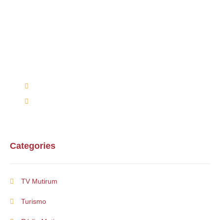
Alguma duvida?
Entre em contato conosco via telefone ou e-mail
(66) 9 9698-7813
mutirumcultura@gmail.com
Categories
TV Mutirum
Turismo