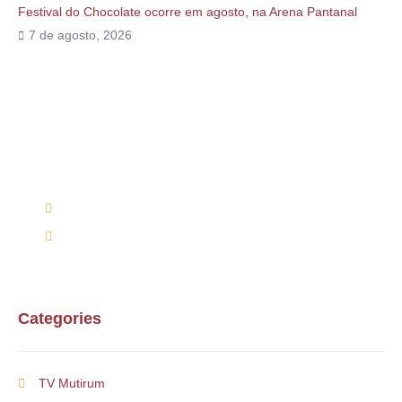
Festival do Chocolate ocorre em agosto, na Arena Pantanal
7 de agosto, 2026
Alguma duvida?
Entre em contato conosco via telefone ou e-mail
(66) 9 9698-7813
mutirumcultura@gmail.com
Categories
TV Mutirum